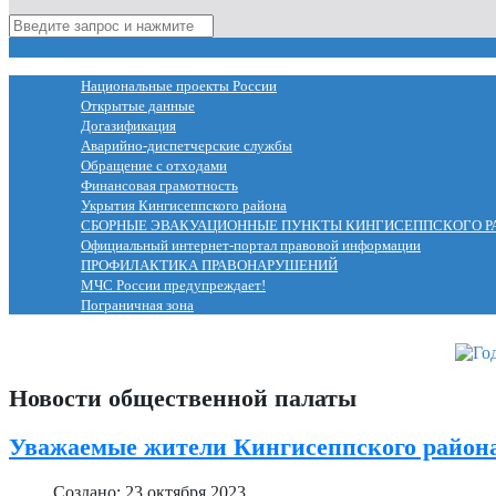
МЕНЮ
Национальные проекты России
Открытые данные
Догазификация
Аварийно-диспетчерские службы
Обращение с отходами
Финансовая грамотность
Укрытия Кингисеппского района
СБОРНЫЕ ЭВАКУАЦИОННЫЕ ПУНКТЫ КИНГИСЕППСКОГО Р
Официальный интернет-портал правовой информации
ПРОФИЛАКТИКА ПРАВОНАРУШЕНИЙ
МЧС России предупреждает!
Пограничная зона
Новости общественной палаты
Уважаемые жители Кингисеппского район
Создано: 23 октября 2023