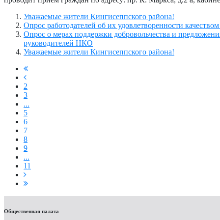
Уважаемые жители Кингисеппского района!
Опрос работодателей об их удовлетворенности качество
Опрос о мерах поддержки добровольчества и предложени
руководителей НКО
Уважаемые жители Кингисеппского района!
2
3
...
5
6
7
8
9
...
11
Общественная палата