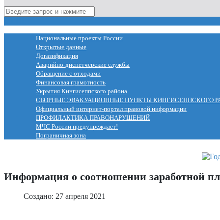
МЕНЮ
Национальные проекты России
Открытые данные
Догазификация
Аварийно-диспетчерские службы
Обращение с отходами
Финансовая грамотность
Укрытия Кингисеппского района
СБОРНЫЕ ЭВАКУАЦИОННЫЕ ПУНКТЫ КИНГИСЕППСКОГО Р
Официальный интернет-портал правовой информации
ПРОФИЛАКТИКА ПРАВОНАРУШЕНИЙ
МЧС России предупреждает!
Пограничная зона
Информация о соотношении заработной п
Создано: 27 апреля 2021
Муниципальные правовые акты