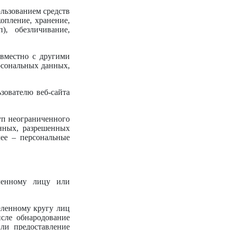
ользованием средств
опление, хранение,
), обезличивание,
овместно с другими
рсональных данных,
зователю веб-сайта
уп неограниченного
нных, разрешенных
ее – персональные
еленному лицу или
еленному кругу лиц
сле обнародование
ли предоставление