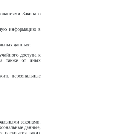
бованиями Закона о
имую информацию в
альных данных;
учайного доступа к
, а также от иных
ожить персональные
ральными законами.
рсональные данные,
я раскрытия таких