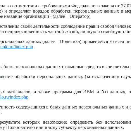
а в соответствии с требованиями Федерального закона от 27.0
х) и определяет порядок обработки персональных данных и м
 название организации» (далее – Оператор).
ествления своей деятельности соблюдение прав и свобод челове
 на неприкосновенность частной жизни, личную и семейную тайн
ерсональных данных (далее – Политика) применяется ко всей и
sepplo.ru/index.php
бработка персональных данных с помощью средств вычислительн
щение обработки персональных данных (за исключением случа
ных материалов, а также программ для ЭВМ и баз данных, 
plo.ru/index.php
упность содержащихся в базах данных персональных данных и
.
езультате которых невозможно определить без использован
у Пользователю или иному субъекту персональных данных.