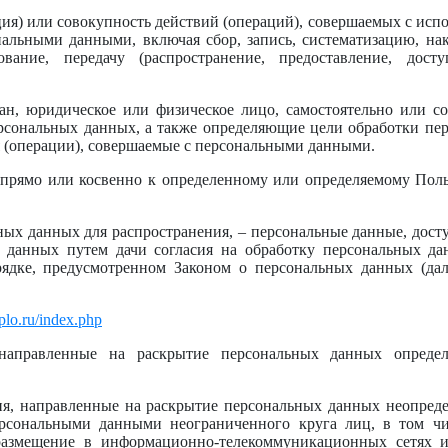
ция) или совокупность действий (операций), совершаемых с исп
нальными данными, включая сбор, запись, систематизацию, нак
вание, передачу (распространение, предоставление, доступ
ан, юридическое или физическое лицо, самостоятельно или с
рсональных данных, а также определяющие цели обработки пе
я (операции), совершаемые с персональными данными.
 прямо или косвенно к определенному или определяемому Поль
ных данных для распространения, – персональные данные, дост
 данных путем дачи согласия на обработку персональных да
ядке, предусмотренном Законом о персональных данных (дал
pplo.ru/index.php
, направленные на раскрытие персональных данных опред
ия, направленные на раскрытие персональных данных неопред
ерсональными данными неограниченного круга лиц, в том чи
размещение в информационно-телекоммуникационных сетях и