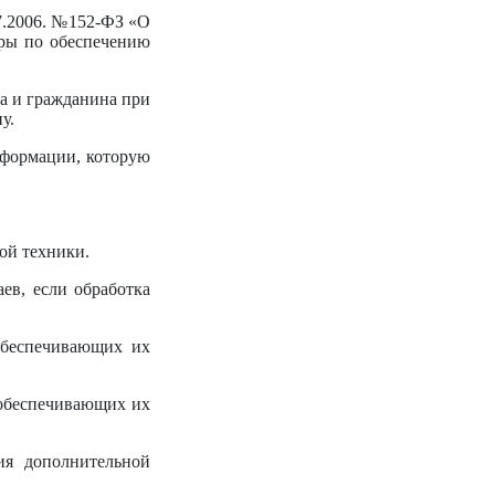
7.2006. №152-ФЗ «О
еры по обеспечению
ка и гражданина при
у.
нформации, которую
ой техники.
ев, если обработка
обеспечивающих их
 обеспечивающих их
ия дополнительной