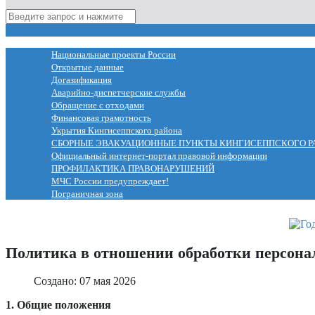
МЕНЮ
Национальные проекты России
Открытые данные
Догазификация
Аварийно-диспетчерские службы
Обращение с отходами
Финансовая грамотность
Укрытия Кингисеппского района
СБОРНЫЕ ЭВАКУАЦИОННЫЕ ПУНКТЫ КИНГИСЕППСКОГО Р
Официальный интернет-портал правовой информации
ПРОФИЛАКТИКА ПРАВОНАРУШЕНИЙ
МЧС России предупреждает!
Пограничная зона
Политика в отношении обработки персон
Создано: 07 мая 2026
1. Общие положения