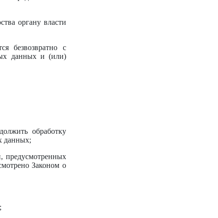
ства органу власти
ся безвозвратно с
ых данных и (или)
должить обработку
х данных;
й, предусмотренных
смотрено Законом о
;