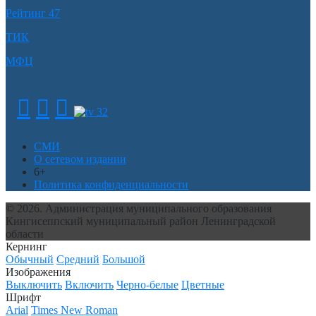
Рейтинг 47
ТИК
МФЦ
СМИ
О сетевом издании
6+
Политика конфиденциальности
© 2026. Администрация муниципального образования
Кингисеппский муниципальный район Ленинградской
области
Кернинг
Обычный
Средний
Большой
Изображения
Выключить
Включить
Черно-белые
Цветные
Шрифт
Arial
Times New Roman