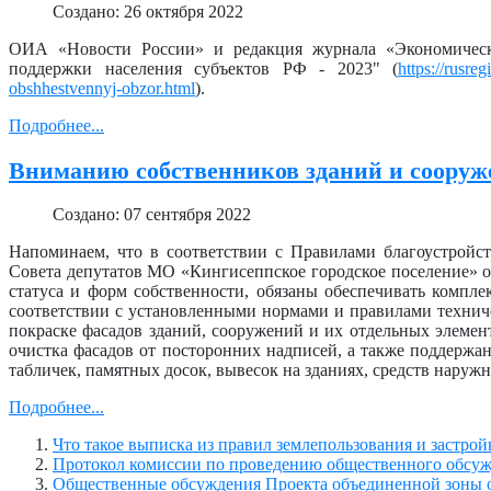
Создано: 26 октября 2022
ОИА «Новости России» и редакция журнала «Экономическ
поддержки населения субъектов РФ - 2023" (
https://rusre
obshhestvennyj-obzor.html
).
Подробнее...
Вниманию собственников зданий и сооруж
Создано: 07 сентября 2022
Напоминаем, что в соответствии с Правилами благоустройс
Совета депутатов МО «Кингисеппское городское поселение» от
статуса и форм собственности, обязаны обеспечивать компл
соответствии с установленными нормами и правилами техниче
покраске фасадов зданий, сооружений и их отдельных элемент
очистка фасадов от посторонних надписей, а также поддерж
табличек, памятных досок, вывесок на зданиях, средств наружн
Подробнее...
Что такое выписка из правил землепользования и застрой
Протокол комиссии по проведению общественного обсу
Общественные обсуждения Проекта объединенной зоны о