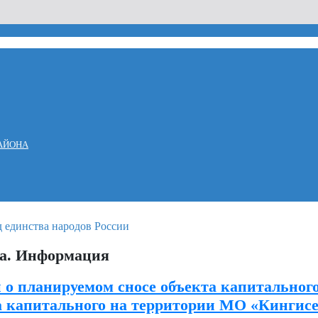
АЙОНА
ва. Информация
о планируемом сносе объекта капитальног
та капитального на территории МО «Кингис