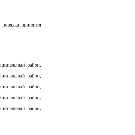
 порядка принятия
иципальный район,
иципальный район,
иципальный район,
иципальный район,
иципальный район,