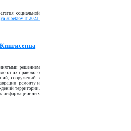
атегия социальной
niya-subektov-rf-2023-
 Кингисеппа
ринятыми решением
имо от их правового
аний, сооружений в
аврации, ремонту и
аждений территории,
дах информационных