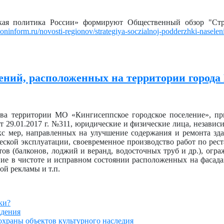
ая политика России» формируют Общественный обзор "Стр
gioninform.ru/novosti-regionov/strategiya-soczialnoj-podderzhki-nasele
ений, расположенных на территории города
тва территории МО «Кингисеппское городское поселение», п
 29.01.2017 г. №311, юридические и физические лица, независ
екс мер, направленных на улучшение содержания и ремонта зд
ской эксплуатации, своевременное производство работ по рест
ов (балконов, лоджий и веранд, водосточных труб и др.), огр
ание в чистоте и исправном состоянии расположенных на фаса
ой рекламы и т.п.
ки?
ждения
храны объектов культурного наследия