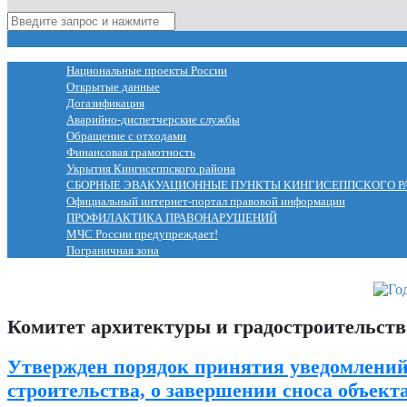
МЕНЮ
Национальные проекты России
Открытые данные
Догазификация
Аварийно-диспетчерские службы
Обращение с отходами
Финансовая грамотность
Укрытия Кингисеппского района
СБОРНЫЕ ЭВАКУАЦИОННЫЕ ПУНКТЫ КИНГИСЕППСКОГО Р
Официальный интернет-портал правовой информации
ПРОФИЛАКТИКА ПРАВОНАРУШЕНИЙ
МЧС России предупреждает!
Пограничная зона
Комитет архитектуры и градостроительст
Утвержден порядок принятия уведомлений 
строительства, о завершении сноса объек