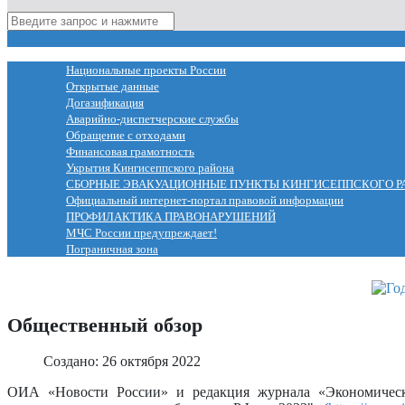
МЕНЮ
Национальные проекты России
Открытые данные
Догазификация
Аварийно-диспетчерские службы
Обращение с отходами
Финансовая грамотность
Укрытия Кингисеппского района
СБОРНЫЕ ЭВАКУАЦИОННЫЕ ПУНКТЫ КИНГИСЕППСКОГО Р
Официальный интернет-портал правовой информации
ПРОФИЛАКТИКА ПРАВОНАРУШЕНИЙ
МЧС России предупреждает!
Пограничная зона
Общественный обзор
Создано: 26 октября 2022
ОИА «Новости России» и редакция журнала «Экономическ