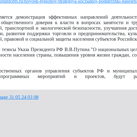
gioninform.ru/novosti-regionov/strategiya-soczialnoj-podderzhki-nasele
ляется демонстрация эффективных направлений деятельнос
общественного доверия к власти в вопросах занятости и тр
 транспортной и экологической безопасности, улучшения дост
, развития поддержки торговли и предпринимательства, куль
й, правовой и социальной защиты населения субъектов Российс
 тезисы Указа Президента РФ В.В.Путина "О национальных цел
енности населения страны, повышения уровня жизни граждан, с
рственных органов управления субъектов РФ и муниципал
программных мероприятий и проектов, будут раз