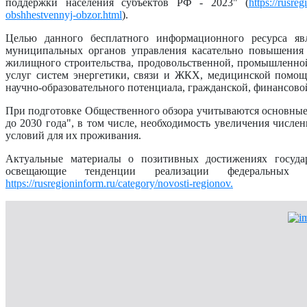
поддержки населения субъектов РФ - 2023" (
https://rusre
obshhestvennyj-obzor.html
).
Целью данного бесплатного информационного ресурса яв
муниципальных органов управления касательно повышения 
жилищного строительства, продовольственной, промышленной,
услуг систем энергетики, связи и ЖКХ, медицинской помощи
научно-образовательного потенциала, гражданской, финансово
При подготовке Общественного обзора учитываются основные
до 2030 года", в том числе, необходимость увеличения числ
условий для их проживания.
Актуальные материалы о позитивных достижениях госуда
освещающие тенденции реализации федеральных 
https://rusregioninform.ru/category/novosti-regionov.