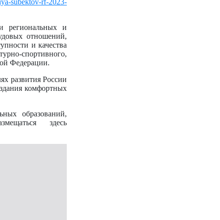
niya-subektov-rf-2023-
ти региональных и
удовых отношений,
упности и качества
турно-спортивного,
кой Федерации.
ях развития России
оздания комфортных
ьных образований,
мещаться здесь