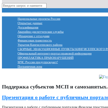
МЕНЮ
Национальные проекты России
Открытые данные
Догазификация
Аварийно-диспетчерские службы
Обращение с отходами
Финансовая грамотность
Укрытия Кингисеппского района
СБОРНЫЕ ЭВАКУАЦИОННЫЕ ПУНКТЫ КИНГИСЕППСКОГО Р
Официальный интернет-портал правовой информации
ПРОФИЛАКТИКА ПРАВОНАРУШЕНИЙ
МЧС России предупреждает!
Пограничная зона
Поддержка субъектов МСП и самозанятых.
Презентация о работе с публичным порта
Презентация о работе с публичным порталом Фондом простра