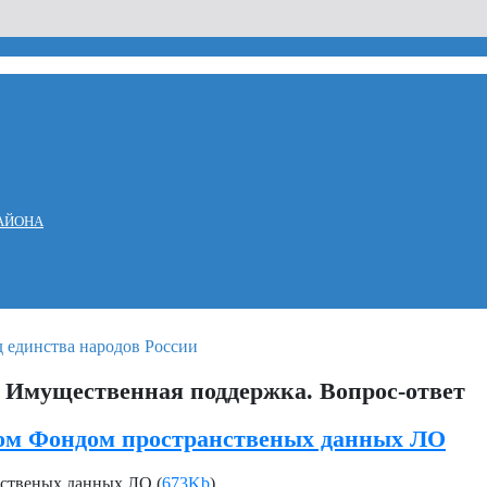
АЙОНА
 Имущественная поддержка. Вопрос-ответ
лом Фондом пространственых данных ЛО
нственых данных ЛО (
673Kb
)