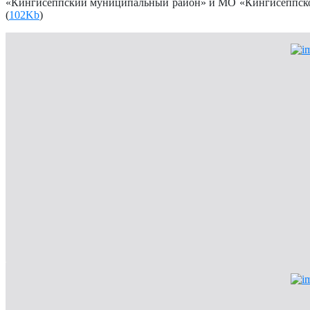
«Кингисеппский муниципальный район» и МО «Кингисеппское 
(
102Kb
)