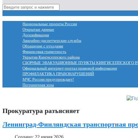
МЕНЮ
Национальные проекты России
Открытые данные
Догазификация
Аварийно-диспетчерские службы
Обращение с отходами
Финансовая грамотность
Укрытия Кингисеппского района
СБОРНЫЕ ЭВАКУАЦИОННЫЕ ПУНКТЫ КИНГИСЕППСКОГО Р
Официальный интернет-портал правовой информации
ПРОФИЛАКТИКА ПРАВОНАРУШЕНИЙ
МЧС России предупреждает!
Пограничная зона
Прокуратура разъясняет
Ленинград-Финляндская транспортная про
Создано: 22 июня 2026