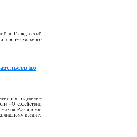
ний в Гражданский
о процессуального
ательств по
нений в отдельные
кона «О содействии
ые акты Российской
 жилищному кредиту