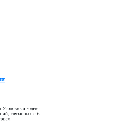
ии
в Уголовный кодекс
ний, связанных с 6
ерием.