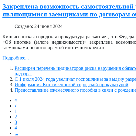
Закреплена возможность самостоятельной 
являющимися заемщиками по договорам об
Создано: 24 июня 2024
Кингисеппская городская прокуратура разъясняет, что Федер
«Об ипотеке (залоге недвижимости)» закреплена возможн
заемщиками по договорам об ипотечном кредите.
Подробнее...
Расширен перечень индикаторов риска нарушения обязат
надзора.
С 1 июля 2024 года увеличат госпошлины за выдачу разр
Информация Кингисеппской городской прокуратурой
Предоставление ежемесячного пособия в связи с рожден
1
2
3
4
...