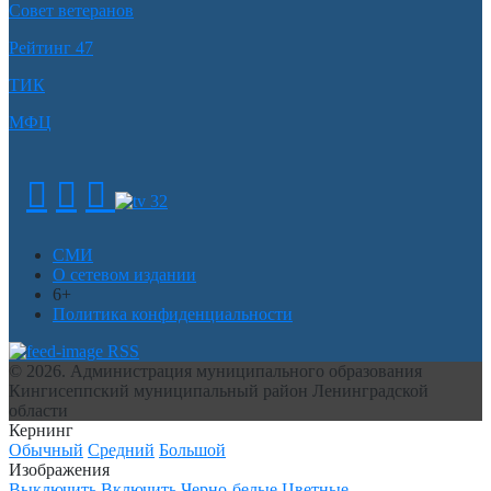
Совет ветеранов
Рейтинг 47
ТИК
МФЦ
СМИ
О сетевом издании
6+
Политика конфиденциальности
RSS
© 2026. Администрация муниципального образования
Кингисеппский муниципальный район Ленинградской
области
Кернинг
Обычный
Средний
Большой
Изображения
Выключить
Включить
Черно-белые
Цветные