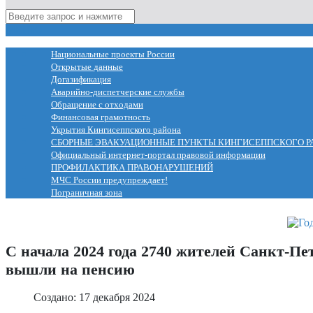
МЕНЮ
Национальные проекты России
Открытые данные
Догазификация
Аварийно-диспетчерские службы
Обращение с отходами
Финансовая грамотность
Укрытия Кингисеппского района
СБОРНЫЕ ЭВАКУАЦИОННЫЕ ПУНКТЫ КИНГИСЕППСКОГО Р
Официальный интернет-портал правовой информации
ПРОФИЛАКТИКА ПРАВОНАРУШЕНИЙ
МЧС России предупреждает!
Пограничная зона
С начала 2024 года 2740 жителей Санкт-Пе
вышли на пенсию
Создано: 17 декабря 2024