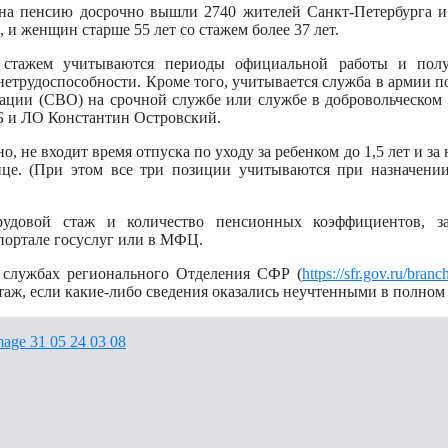
 на пенсию досрочно вышли 2740 жителей Санкт-Петербурга и
 и женщин старше 55 лет со стажем более 37 лет.
м стажем учитываются периоды официальной работы и пол
етрудоспособности. Кроме того, учитывается служба в армии по
рации (СВО) на срочной службе или службе в добровольческо
 и ЛО Константин Островский.
, не входит время отпуска по уходу за ребенком до 1,5 лет и з
ице. (При этом все три позиции учитываются при назначени
рудовой стаж и количество пенсионных коэффициентов, з
портале госуслуг или в МФЦ.
 службах регионального Отделения СФР (
https://sfr.gov.ru/bran
аж, если какие-либо сведения оказались неучтенными в полном 