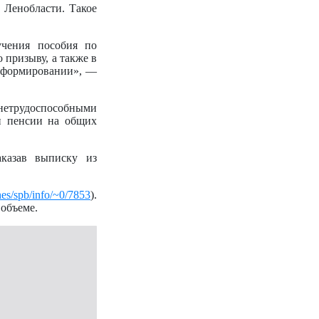
 Ленобласти. Такое
учения пособия по
 призыву, а также в
м формировании», —
а нетрудоспособными
и пенсии на общих
аказав выписку из
ches/spb/info/~0/7853
).
объеме.