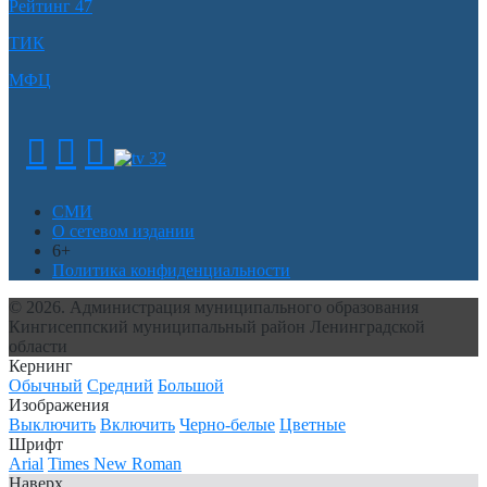
Рейтинг 47
ТИК
МФЦ
СМИ
О сетевом издании
6+
Политика конфиденциальности
© 2026. Администрация муниципального образования
Кингисеппский муниципальный район Ленинградской
области
Кернинг
Обычный
Средний
Большой
Изображения
Выключить
Включить
Черно-белые
Цветные
Шрифт
Arial
Times New Roman
Наверх