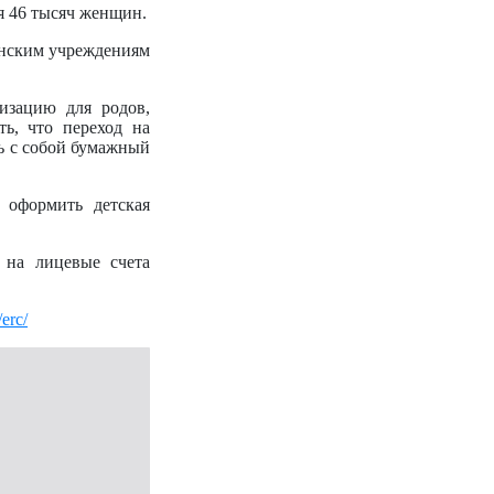
я 46 тысяч женщин.
инским учреждениям
изацию для родов,
ь, что переход на
ь с собой бумажный
 оформить детская
 на лицевые счета
/erc/