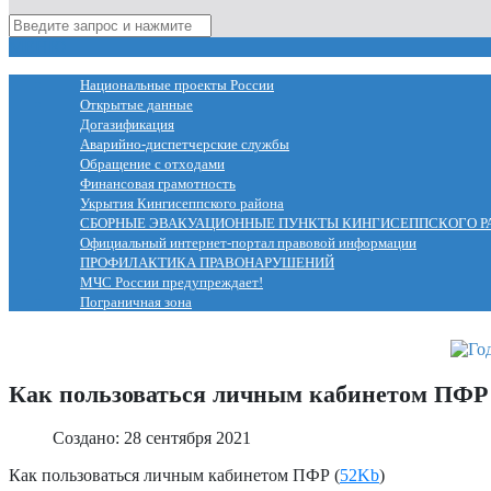
МЕНЮ
Национальные проекты России
Открытые данные
Догазификация
Аварийно-диспетчерские службы
Обращение с отходами
Финансовая грамотность
Укрытия Кингисеппского района
СБОРНЫЕ ЭВАКУАЦИОННЫЕ ПУНКТЫ КИНГИСЕППСКОГО Р
Официальный интернет-портал правовой информации
ПРОФИЛАКТИКА ПРАВОНАРУШЕНИЙ
МЧС России предупреждает!
Пограничная зона
Как пользоваться личным кабинетом ПФР
Создано: 28 сентября 2021
Как пользоваться личным кабинетом ПФР (
52Kb
)