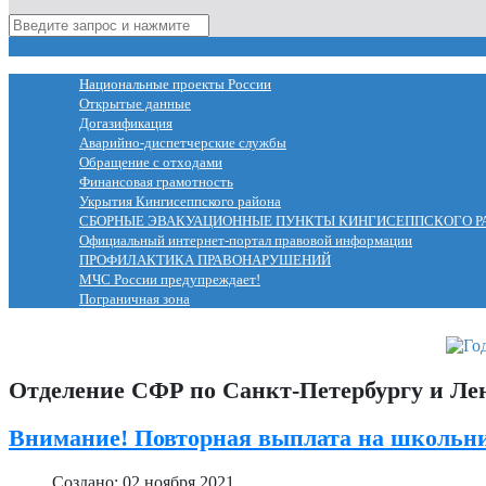
МЕНЮ
Национальные проекты России
Открытые данные
Догазификация
Аварийно-диспетчерские службы
Обращение с отходами
Финансовая грамотность
Укрытия Кингисеппского района
СБОРНЫЕ ЭВАКУАЦИОННЫЕ ПУНКТЫ КИНГИСЕППСКОГО Р
Официальный интернет-портал правовой информации
ПРОФИЛАКТИКА ПРАВОНАРУШЕНИЙ
МЧС России предупреждает!
Пограничная зона
Отделение СФР по Санкт-Петербургу и Ле
Внимание! Повторная выплата на школьник
Создано: 02 ноября 2021