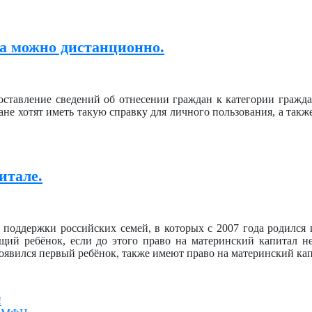
ра можно дистанционно.
оставление сведений об отнесении граждан к категории гражд
ане хотят иметь такую справку для личного пользования, а такж
итале.
 поддержки российских семей, в которых с 2007 года родился
щий ребёнок, если до этого право на материнский капитал н
 появился первый ребёнок, также имеют право на материнский ка
!