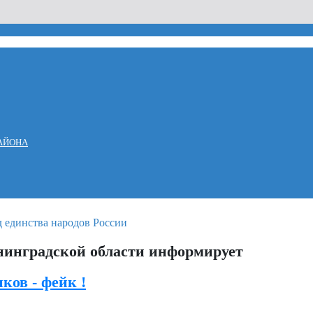
АЙОНА
нинградской области информирует
ов - фейк !