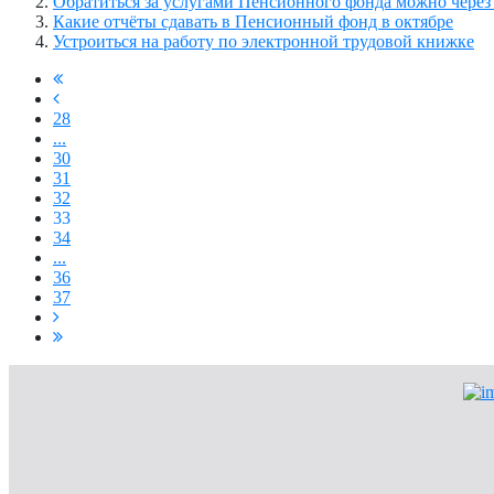
Обратиться за услугами Пенсионного фонда можно чер
Какие отчёты сдавать в Пенсионный фонд в октябре
Устроиться на работу по электронной трудовой книжке
28
...
30
31
32
33
34
...
36
37