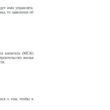
дет ими управлять:
а, то заявление об
о) капитала (МСК)
троительство жилья
тв.
ься о том, чтобы в