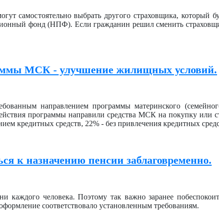
гут самостоятельно выбрать другого страховщика, который бу
онный фонд (НПФ). Если гражданин решил сменить страховщик
раммы МСК - улучшение жилищных условий.
ебованным направлением программы материнского (семейног
действия программы направили средства МСК на покупку или с
нием кредитных средств, 22% - без привлечения кредитных средс
ся к назначению пенсии заблаговременно.
ни каждого человека. Поэтому так важно заранее побеспокоит
 оформление соответствовало установленным требованиям.