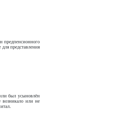
ан предпенсионного
е для представления
 или был усыновлён
е возникало или не
питал.