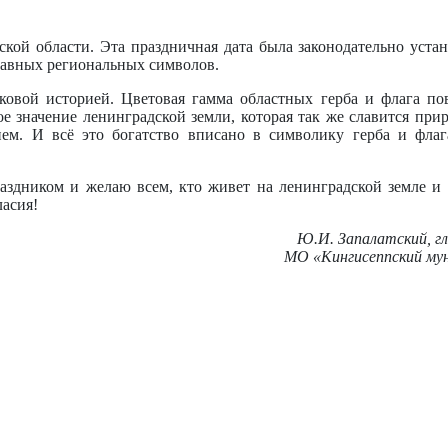
кой области. Эта праздничная дата была законодательно устан
главных региональных символов.
ековой историей. Цветовая гамма областных герба и флага по
е значение ленинградской земли, которая так же славится при
м. И всё это богатство вписано в символику герба и флага
аздником и желаю всем, кто живет на ленинградской земле 
ласия!
Ю.И. Запалатский, г
МО «Кингисеппский му