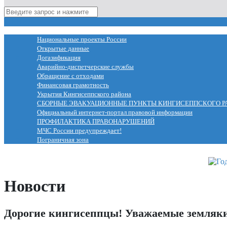
МЕНЮ
Национальные проекты России
Открытые данные
Догазификация
Аварийно-диспетчерские службы
Обращение с отходами
Финансовая грамотность
Укрытия Кингисеппского района
СБОРНЫЕ ЭВАКУАЦИОННЫЕ ПУНКТЫ КИНГИСЕППСКОГО Р
Официальный интернет-портал правовой информации
ПРОФИЛАКТИКА ПРАВОНАРУШЕНИЙ
МЧС России предупреждает!
Пограничная зона
Новости
Дорогие кингисеппцы! Уважаемые земляк