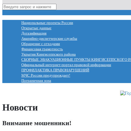
МЕНЮ
Национальные проекты России
Открытые данные
Догазификация
Аварийно-диспетчерские службы
Обращение с отходами
Финансовая грамотность
Укрытия Кингисеппского района
СБОРНЫЕ ЭВАКУАЦИОННЫЕ ПУНКТЫ КИНГИСЕППСКОГО Р
Официальный интернет-портал правовой информации
ПРОФИЛАКТИКА ПРАВОНАРУШЕНИЙ
МЧС России предупреждает!
Пограничная зона
Новости
Внимание мошенники!