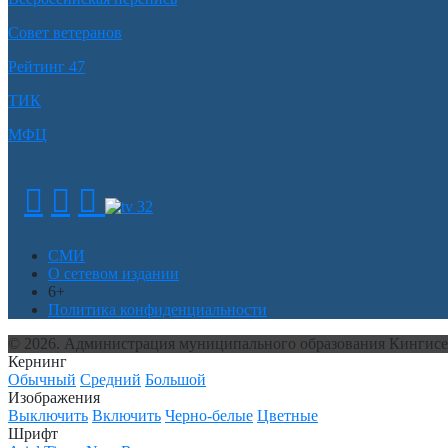
Совет ветеранов
Рейтинг 47
ТИК
МФЦ
СМИ
О сетевом издании
6+
Политика конфиденциальности
© 2026. Администрация муниципального образования Кингис
Кернинг
Обычный
Средний
Большой
Изображения
Выключить
Включить
Черно-белые
Цветные
Шрифт