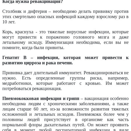
Когда нужна ревакцинация?
Столбняк и дифтерия – необходимо делать прививку против
этих смертельно опасных инфекций каждому взрослому раз в
10 лет.
Корь, краснуха - это тяжелые вирусные инфекции, которые
могут привести к поражению головного мозга и даже
летальному исходу. Иммунизация необходима, если вы не
помните, когда были привиты.
Гепатит В – инфекция, которая может привести к
развитию цирроза и рака печени.
Прививка дает длительный иммунитет. Ревакцинироваться не
нужно. Есть определенные группы риска, например,
медработники, которые работают с кровью. Им может
потребоваться ревакцинация.
Пневмококковая инфекция и грипп
– вакцинация особенно
необходима людям с хроническими заболеваниями, а также
лицам старше 60 лет, из-за возможности развития тяжелых
осложнений и летальных исходов. Пневмококк более чем у
половины людей присутствует в организме как часть
нормальной флоры дыхательных путей. Он может проявить
себя в момент любой респираторной инфекции в виде