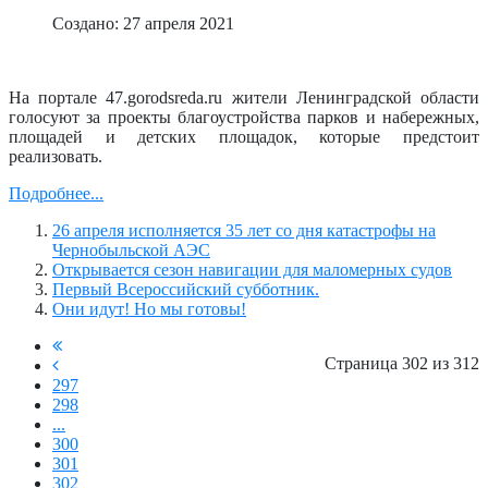
Создано: 27 апреля 2021
На портале 47.gorodsreda.ru жители Ленинградской области
голосуют за проекты благоустройства парков и набережных,
площадей и детских площадок, которые предстоит
реализовать.
Подробнее...
26 апреля исполняется 35 лет со дня катастрофы на
Чернобыльской АЭС
Открывается сезон навигации для маломерных судов
Первый Всероссийский субботник.
Они идут! Но мы готовы!
Страница 302 из 312
297
298
...
300
301
302